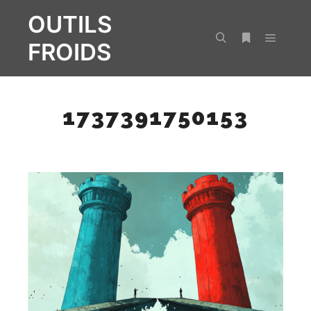
OUTILS
FROIDS
Menu pr
Rechercher
Plus d’infos
1737391750153