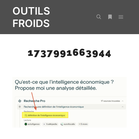
OUTILS
FROIDS
Menu pr
Rechercher
Plus d’infos
1737991663944