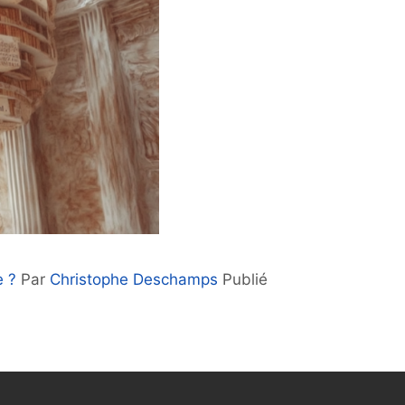
e ?
Par
Christophe Deschamps
Publié