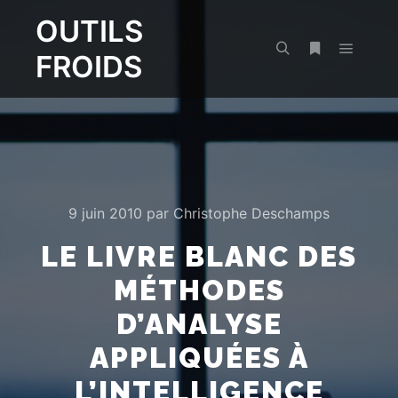
OUTILS
FROIDS
Menu pr
Rechercher
Plus d’infos
9 juin 2010
par
Christophe Deschamps
LE LIVRE BLANC DES
MÉTHODES
D’ANALYSE
APPLIQUÉES À
L’INTELLIGENCE