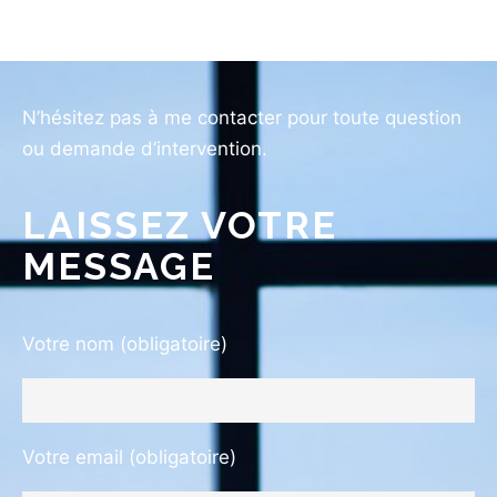
N’hésitez pas à me contacter pour toute question
ou demande d’intervention.
LAISSEZ VOTRE
MESSAGE
Votre nom (obligatoire)
Votre email (obligatoire)