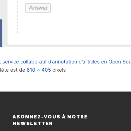
 service collaboratif d’annotation d’articles en Open So
plète est de
610 × 405
pixels
S
ABONNEZ-VOUS À NOTRE
NEWSLETTER