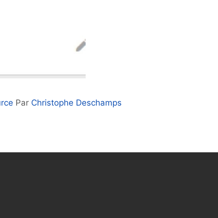
urce
Par
Christophe Deschamps