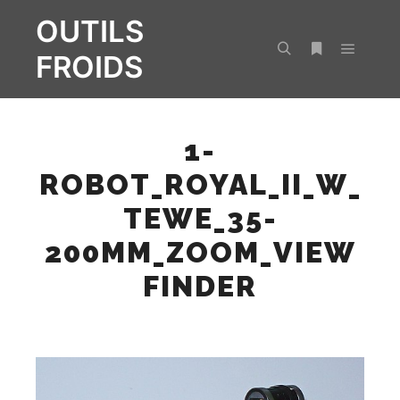
OUTILS
FROIDS
Menu pr
Rechercher
Plus d’infos
1-
ROBOT_ROYAL_II_W_
TEWE_35-
200MM_ZOOM_VIEW
FINDER