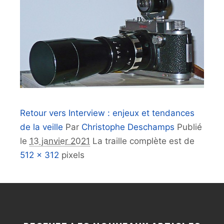
Retour vers Interview : enjeux et tendances
de la veille
Par
Christophe Deschamps
Publié
le
13 janvier 2021
La traille complète est de
512 × 312
pixels