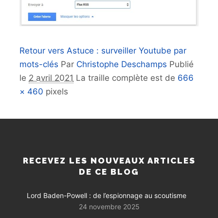
Retour vers Astuce : surveiller Youtube par
mots-clés
Par
Christophe Deschamps
Publié
le
2 avril 2021
La traille complète est de
666
× 460
pixels
RECEVEZ LES NOUVEAUX ARTICLES
DE CE BLOG
Lord Baden-Powell : de l’espionnage au scoutisme
24 novembre 2025