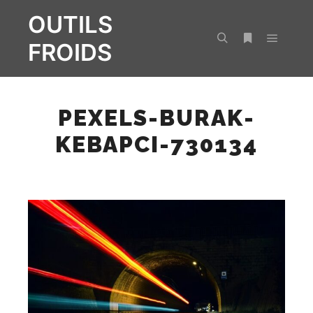
OUTILS
FROIDS
Menu pr
Rechercher
Plus d’infos
PEXELS-BURAK-
KEBAPCI-730134