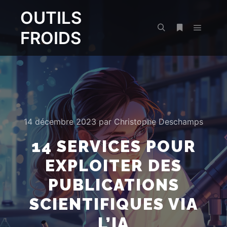
OUTILS
FROIDS
Menu pr
Rechercher
Plus d’infos
14 décembre 2023
par
Christophe Deschamps
14 SERVICES POUR
EXPLOITER DES
PUBLICATIONS
SCIENTIFIQUES VIA
L’IA