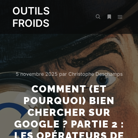
OUTILS
FROIDS
Menu pr
Rechercher
Plus d’infos
5 novembre 2025
par
Christophe Deschamps
COMMENT (ET
POURQUOI) BIEN
CHERCHER SUR
GOOGLE ? PARTIE 2 :
LES OPÉRATEURS DE