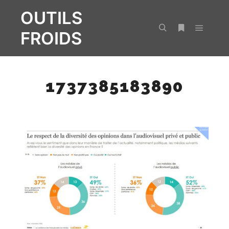
OUTILS
FROIDS
Menu pr
Rechercher
Plus d’infos
1737385183890