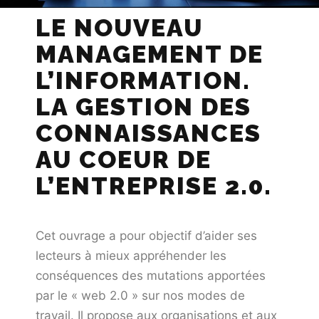
LE NOUVEAU
MANAGEMENT DE
L’INFORMATION.
LA GESTION DES
CONNAISSANCES
AU COEUR DE
L’ENTREPRISE 2.0.
Cet ouvrage a pour objectif d’aider ses
lecteurs à mieux appréhender les
conséquences des mutations apportées
par le « web 2.0 » sur nos modes de
travail. Il propose aux organisations et aux