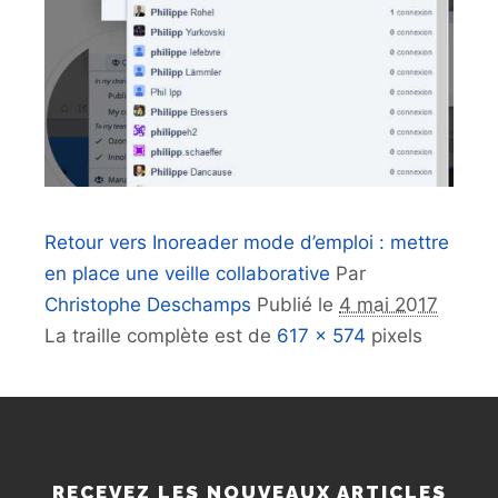
Retour vers Inoreader mode d’emploi : mettre
en place une veille collaborative
Par
Christophe Deschamps
Publié le
4 mai 2017
La traille complète est de
617 × 574
pixels
RECEVEZ LES NOUVEAUX ARTICLES