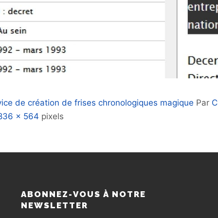
vice de création de frises chronologiques magique
Par
C
836 × 564
pixels
S
ABONNEZ-VOUS À NOTRE
NEWSLETTER