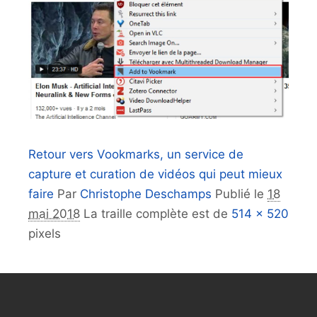
Retour vers Vookmarks, un service de
capture et curation de vidéos qui peut mieux
faire
Par
Christophe Deschamps
Publié le
18
mai 2018
La traille complète est de
514 × 520
pixels