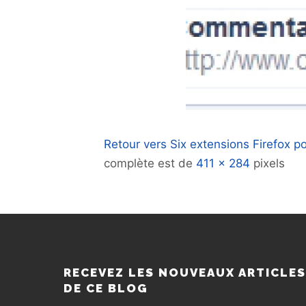
Retour vers Six extensions Firefox po
complète est de
411 × 284
pixels
RECEVEZ LES NOUVEAUX ARTICLE
DE CE BLOG