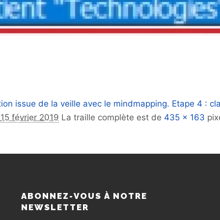
ion issue de la veille avec le mindmapping. Etape 4 : clas
e
15 février 2019
La traille complète est de
435 × 163
pix
S
ABONNEZ-VOUS À NOTRE
NEWSLETTER