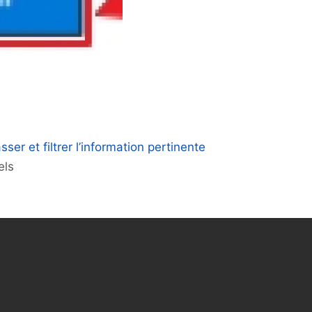
ser et filtrer l’information pertinente
els