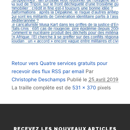
Retour vers Quatre services gratuits pour
recevoir des flux RSS par email
Par
Christophe Deschamps
Publié le
25 avril 2019
La traille complète est de
531 × 370
pixels
RECEVEZ LES NOUVEAUX ARTICLES