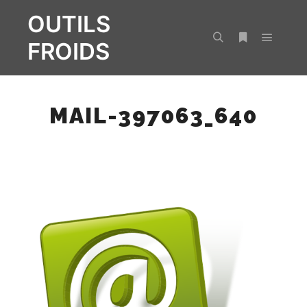
OUTILS
FROIDS
Menu pr
Rechercher
Plus d’infos
MAIL-397063_640