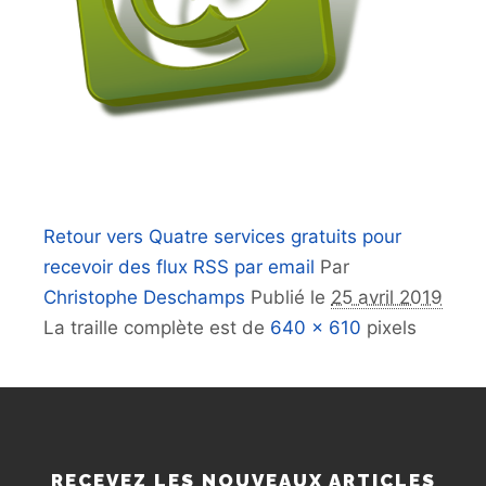
Retour vers Quatre services gratuits pour
recevoir des flux RSS par email
Par
Christophe Deschamps
Publié le
25 avril 2019
La traille complète est de
640 × 610
pixels
RECEVEZ LES NOUVEAUX ARTICLES