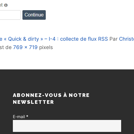
 « Quick & dirty » – I-4 : collecte de flux RSS
Par
Chris
est de
769 × 719
pixels
S
ABONNEZ-VOUS À NOTRE
NEWSLETTER
E-mail
*