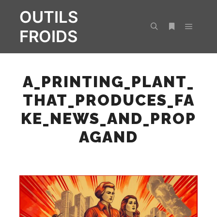
OUTILS
FROIDS
Menu pr
Rechercher
Plus d’infos
A_PRINTING_PLANT_
THAT_PRODUCES_FA
KE_NEWS_AND_PROP
AGAND