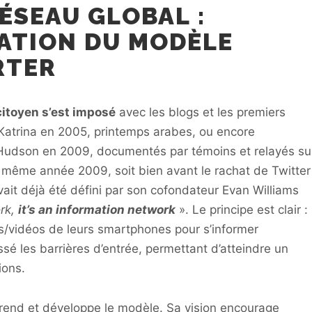
RÉSEAU GLOBAL :
SATION DU MODÈLE
RTER
citoyen s’est imposé
avec les blogs et les premiers
Katrina en 2005, printemps arabes, ou encore
l’Hudson en 2009, documentés par témoins et relayés su
te même année 2009, soit bien avant le rachat de Twitter
vait déjà été défini par son cofondateur Evan Williams
ork,
it’s an information network
». Le principe est clair :
tos/vidéos de leurs smartphones pour s’informer
sé les barrières d’entrée, permettant d’atteindre un
ions.
prend et développe le modèle. Sa vision encourage