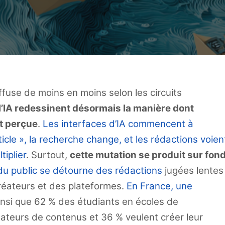
ffuse de moins en moins selon les circuits
 l’IA redessinent désormais la manière dont
et perçue
.
Les interfaces d’IA commencent à
icle », la recherche change, et les rédactions voien
tiplier
. Surtout,
cette mutation se produit sur fon
du public se détourne des rédactions
jugées lentes
créateurs et des plateformes.
En France, une
insi que 62 % des étudiants en écoles de
éateurs de contenus et 36 % veulent créer leur