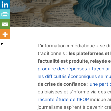
L’information « médiatique » se di
traditionnels :
les plateformes et
l’actualité est produite, relayée 
produire des réponses « façon art
les difficultés économiques se mul
de crise de confiance
:
une part 
ou biaisées et s’informe via des 
récente étude de l’IFOP
indique a
journalisme aspirent à devenir cr