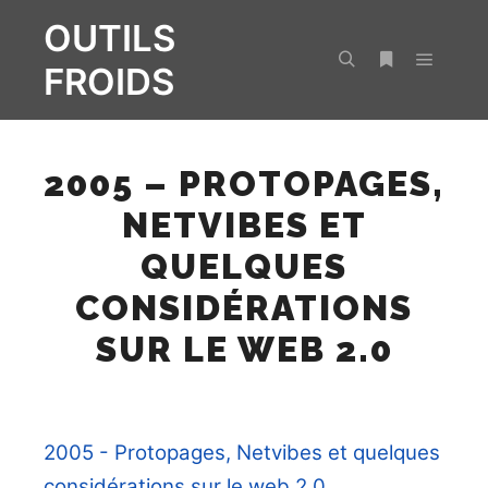
OUTILS
FROIDS
Menu pr
Rechercher
Plus d’infos
2005 – PROTOPAGES,
NETVIBES ET
QUELQUES
CONSIDÉRATIONS
SUR LE WEB 2.0
2005 - Protopages, Netvibes et quelques
considérations sur le web 2.0