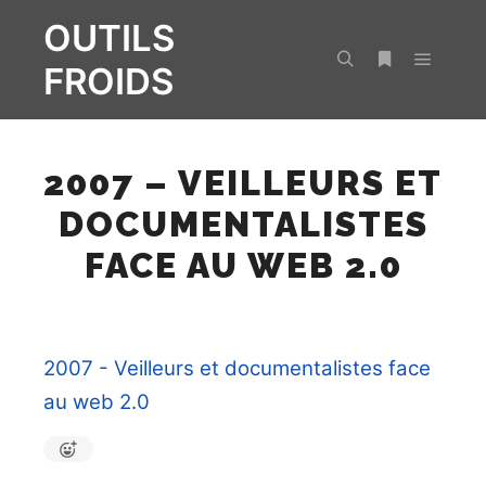
OUTILS
FROIDS
Menu pr
Rechercher
Plus d’infos
2007 – VEILLEURS ET
DOCUMENTALISTES
FACE AU WEB 2.0
2007 - Veilleurs et documentalistes face
au web 2.0