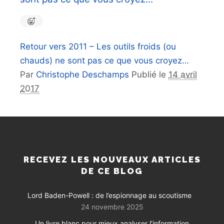
Retour vers 2011 – Les outils froids (ou
chauds) ne sont pas ce que vous croyez…
Par
Christophe Deschamps
Publié le
14 avril
2017
RECEVEZ LES NOUVEAUX ARTICLES
DE CE BLOG
Lord Baden-Powell : de l’espionnage au scoutisme
24 novembre 2025
Un livre blanc pour mieux analyser l’information