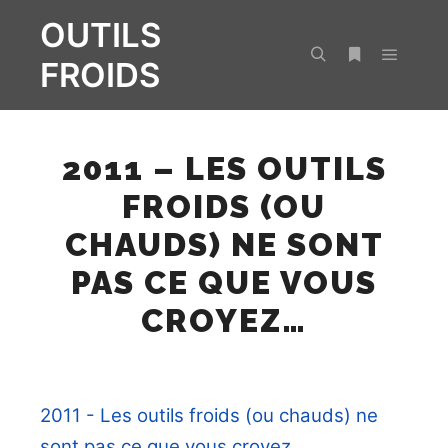
OUTILS
FROIDS
Menu pr
Rechercher
Plus d’infos
2011 – LES OUTILS
FROIDS (OU
CHAUDS) NE SONT
PAS CE QUE VOUS
CROYEZ…
2011 - Les outils froids (ou chauds) ne
sont pas ce que vous croyez...