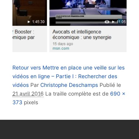
Retour vers Mettre en place une veille sur les
vidéos en ligne – Partie I : Rechercher des
vidéos
Par
Christophe Deschamps
Publié le
21 avril 2016
La traille complète est de
690 ×
373
pixels