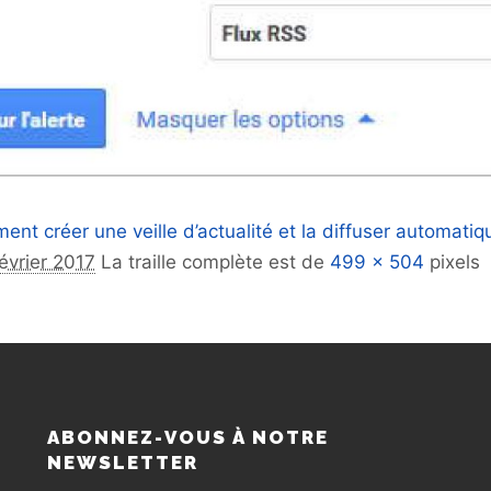
ent créer une veille d’actualité et la diffuser automati
février 2017
La traille complète est de
499 × 504
pixels
S
ABONNEZ-VOUS À NOTRE
NEWSLETTER