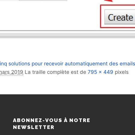
inq solutions pour recevoir automatiquement des email
mars 2019
La traille complète est de
795 × 449
pixels
S
ABONNEZ-VOUS À NOTRE
NEWSLETTER