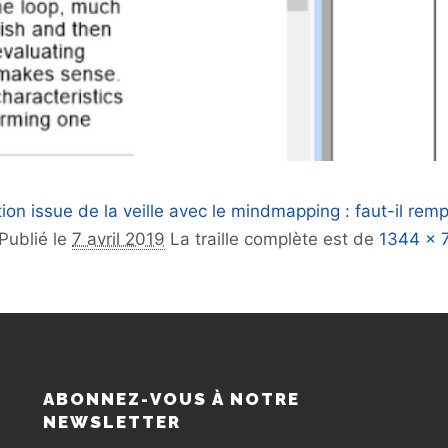
ation issue de la veille avec le mindmapping : faut-il r
Publié le
7 avril 2019
La traille complète est de
1344 × 
S
ABONNEZ-VOUS À NOTRE
NEWSLETTER