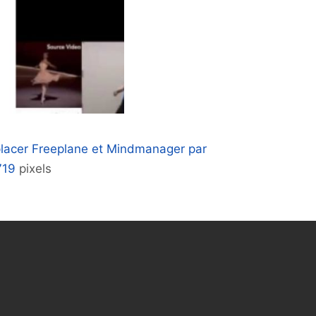
emplacer Freeplane et Mindmanager par
719
pixels