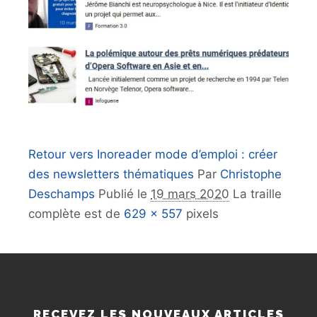
Retour vers Inoreader mode d’emploi : créer
des newsletters thématiques
Par
Christophe
Deschamps
Publié le
19 mars 2020
La traille
complète est de
629 × 557
pixels
RECEVEZ LES NOUVEAUX ARTICLES