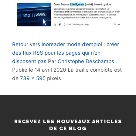
Retour vers Inoreader mode d’emploi : créer
des flux RSS pour les pages qui n’en
disposent pas
Par
Christophe Deschamps
Publié le
14 avril 2020
La traille complète est
de
739 × 595
pixels
RECEVEZ LES NOUVEAUX ARTICLES
DE CE BLOG