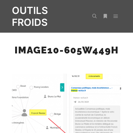
OUTILS
FROIDS
Menu pr
Rechercher
Plus d’infos
IMAGE10-605W449H