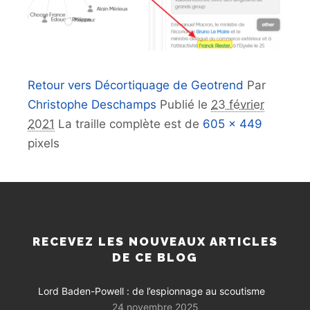
Retour vers Décortiquage de Geotrend
Par
Christophe Deschamps
Publié le
23 février
2021
La traille complète est de
605 × 449
pixels
RECEVEZ LES NOUVEAUX ARTICLES
DE CE BLOG
Lord Baden-Powell : de l’espionnage au scoutisme
24 novembre 2025