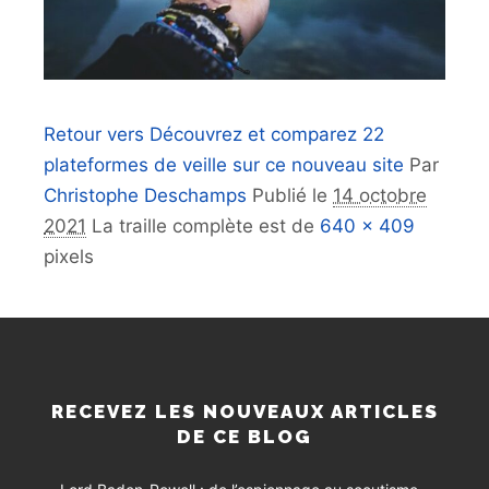
Retour vers Découvrez et comparez 22
plateformes de veille sur ce nouveau site
Par
Christophe Deschamps
Publié le
14 octobre
2021
La traille complète est de
640 × 409
pixels
RECEVEZ LES NOUVEAUX ARTICLES
DE CE BLOG