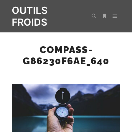
OUTILS
FROIDS
Menu pr
Rechercher
Plus d’infos
COMPASS-
G86230F6AE_640