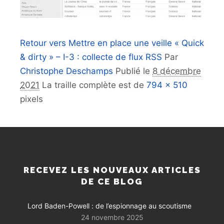
Retour vers Mettre en place une veille « Quick
& dirty » – I-3 : collecte de flux RSS
Par
Christophe Deschamps
Publié le
8 décembre
2021
La traille complète est de
794 × 510
pixels
RECEVEZ LES NOUVEAUX ARTICLES
DE CE BLOG
Lord Baden-Powell : de l’espionnage au scoutisme
24 novembre 2025