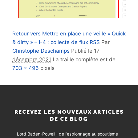
Retour vers Mettre en place une veille « Quick
& dirty » – I-4 : collecte de flux RSS
Par
Christophe Deschamps
Publié le
17
décembre 2021
La traille complète est de
703 × 496
pixels
RECEVEZ LES NOUVEAUX ARTICLES
DE CE BLOG
Lord Baden-Powell : de l’espionnage au scoutisme