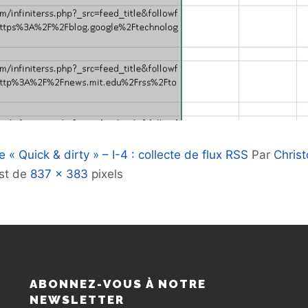
 « Quick & dirty » – I-4 : collecte de flux RSS
Par
Chris
est de
837 × 383
pixels
S
ABONNEZ-VOUS À NOTRE
NEWSLETTER