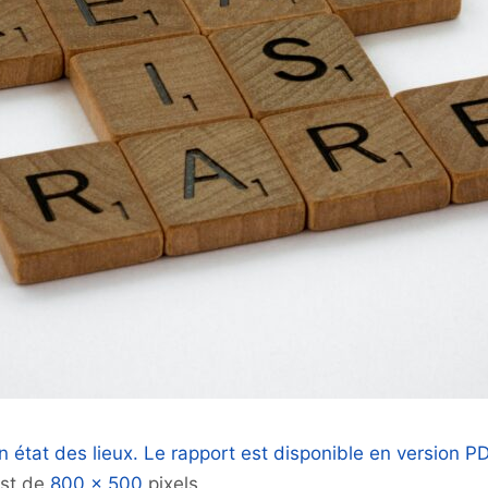
n état des lieux. Le rapport est disponible en version P
est de
800 × 500
pixels