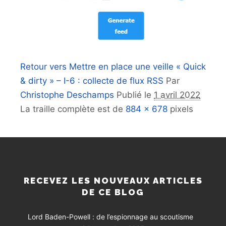
Retour vers Mettre en place une veille « Quick
& dirty » – I-6 : collecte de flux RSS
Par
Christophe Deschamps
Publié le
1 avril 2022
La traille complète est de
884 × 678
pixels
RECEVEZ LES NOUVEAUX ARTICLES
DE CE BLOG
Lord Baden-Powell : de l’espionnage au scoutisme