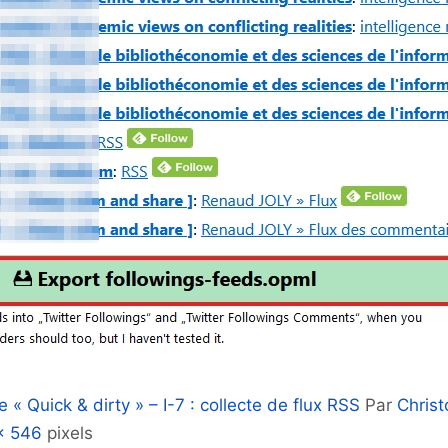
 « Quick & dirty » – I-7 : collecte de flux RSS
Par
Chris
× 546
pixels