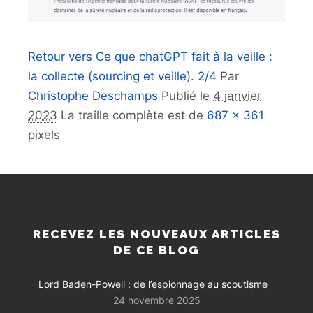
Retour vers Ce que chatGPT fait à la veille :
la collecte (sourcing et veille). 2/4
Par
Christophe Deschamps
Publié le
4 janvier
2023
La traille complète est de
687 × 361
pixels
RECEVEZ LES NOUVEAUX ARTICLES
DE CE BLOG
Lord Baden-Powell : de l’espionnage au scoutisme
24 novembre 2025