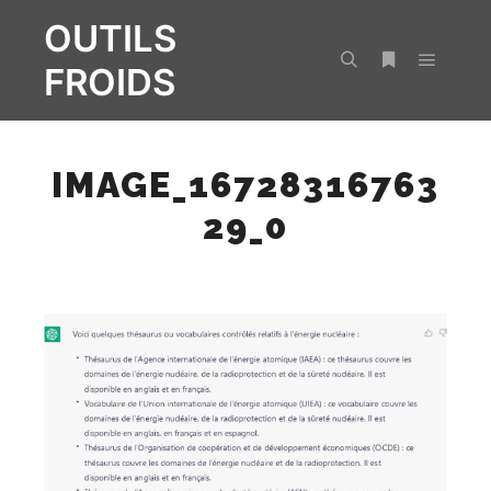
OUTILS
FROIDS
Menu pr
Rechercher
Plus d’infos
IMAGE_16728316763
29_0