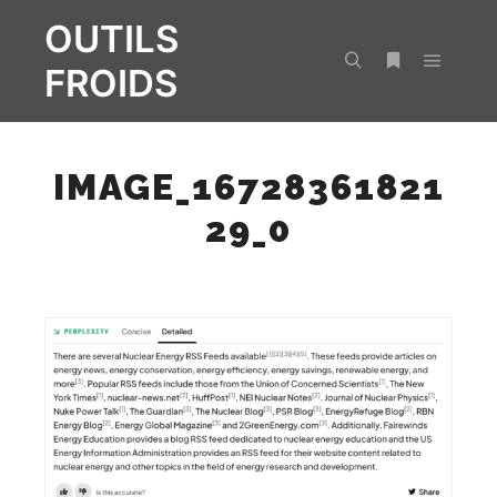
OUTILS
FROIDS
Menu pr
Rechercher
Plus d’infos
IMAGE_16728361821
29_0