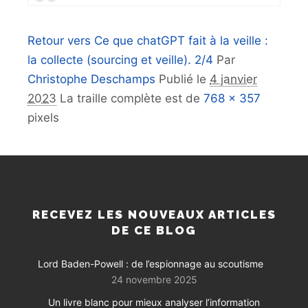
Retour vers Ce que chatGPT fait à la veille :
la collecte (sourcing et veille). 2/4
Par
Christophe Deschamps
Publié le
4 janvier
2023
La traille complète est de
768 × 357
pixels
RECEVEZ LES NOUVEAUX ARTICLES
DE CE BLOG
Lord Baden-Powell : de l’espionnage au scoutisme
24 novembre 2025
Un livre blanc pour mieux analyser l’information