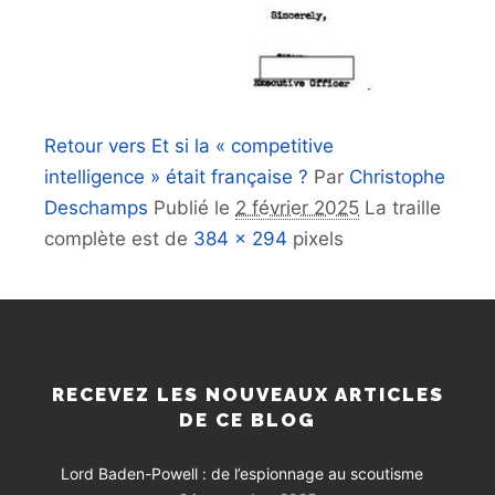
Retour vers Et si la « competitive
intelligence » était française ?
Par
Christophe
Deschamps
Publié le
2 février 2025
La traille
complète est de
384 × 294
pixels
RECEVEZ LES NOUVEAUX ARTICLES
DE CE BLOG
Lord Baden-Powell : de l’espionnage au scoutisme