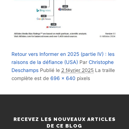
Retour vers Informer en 2025 (partie IV) : les
raisons de la défiance (USA)
Par
Christophe
Deschamps
Publié le
2 février 2025
La traille
complète est de
696 × 640
pixels
RECEVEZ LES NOUVEAUX ARTICLES
DE CE BLOG