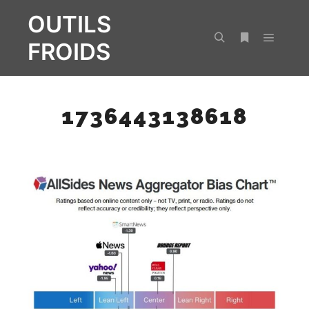
OUTILS
FROIDS
Menu pr
Rechercher
Plus d’infos
1736443138618