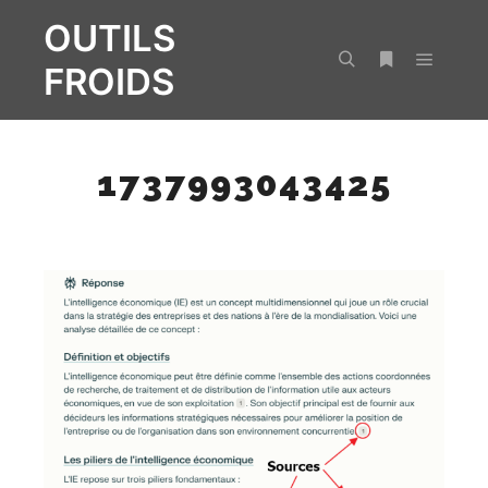
OUTILS
FROIDS
Menu pr
Rechercher
Plus d’infos
1737993043425