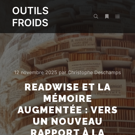
OUTILS
FROIDS
Menu pr
Rechercher
Plus d’infos
12 novembre 2025
par
Christophe Deschamps
READWISE ET LA
MÉMOIRE
AUGMENTÉE : VERS
UN NOUVEAU
RAPPORT À LA