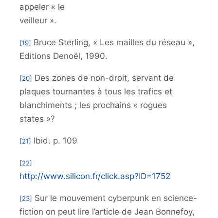
appeler « le
veilleur ».
Bruce Sterling, « Les mailles du réseau »,
[19]
Editions Denoël, 1990.
Des zones de non-droit, servant de
[20]
plaques tournantes à tous les trafics et
blanchiments ; les prochains « rogues
states »?
Ibid. p. 109
[21]
[22]
http://www.silicon.fr/click.asp?ID=1752
Sur le mouvement cyberpunk en science-
[23]
fiction on peut lire l’article de Jean Bonnefoy,