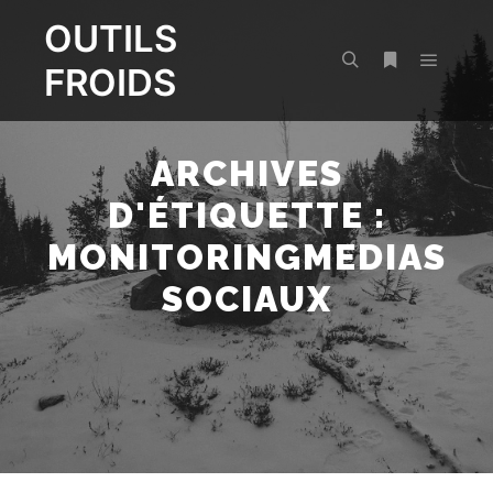
OUTILS
FROIDS
Menu pr
Rechercher
Plus d’infos
ARCHIVES
D'ÉTIQUETTE :
MONITORINGMEDIAS
SOCIAUX