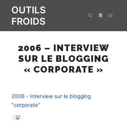
OUTILS
FROIDS
Menu pr
Rechercher
Plus d’infos
2006 – INTERVIEW
SUR LE BLOGGING
« CORPORATE »
2006 - Interview sur le blogging
"corporate"