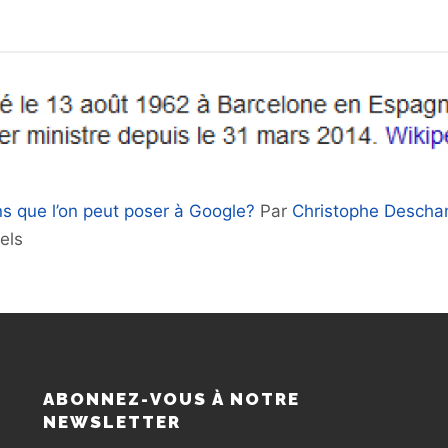
ns que l’on peut poser à Google?
Par
Christophe Desch
els
S
ABONNEZ-VOUS À NOTRE
NEWSLETTER